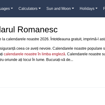
guages
Calculators
Sun and Moon
Holidays
darul Romanesc
 la calendarele noastre 2026. Întotdeauna gratuit, imprimă-l astă
 cu siguranță ceea ce aveți nevoie. Calendarele noastre populare
ați
calendarele noastre în limba engleză
. Calendarele noastre 
ru oriunde ați locui în lume. Bucurați-vă de...