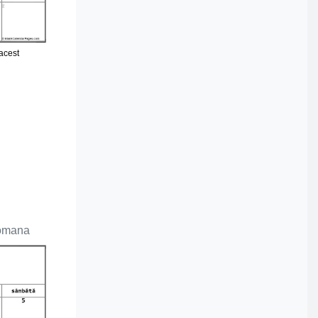
 acest
romana